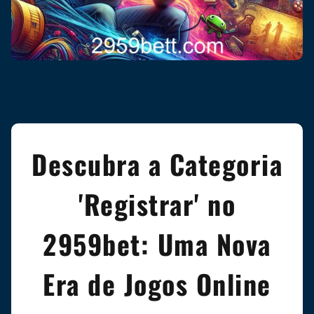
Descubra a Categoria
'Registrar' no
2959bet: Uma Nova
Era de Jogos Online