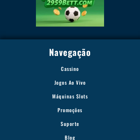
Navegação
Cassino
Jogos Ao Vivo
Máquinas Slots
Promoções
Suporte
Blog