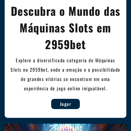
Descubra o Mundo das
Máquinas Slots em
2959bet
Explore a diversificada categoria de Máquinas
Slots no 2959bet, onde a emoção e a possibilidade
de grandes vitórias se encontram em uma
experiência de jogo online inigualável.
Jogar