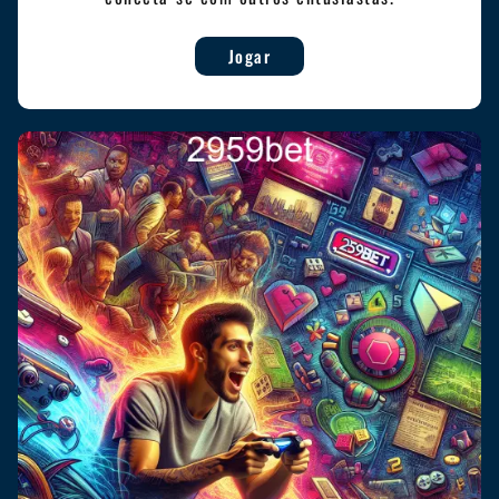
Jogar