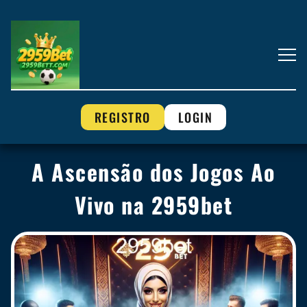
REGISTRO
LOGIN
A Ascensão dos Jogos Ao
Vivo na 2959bet