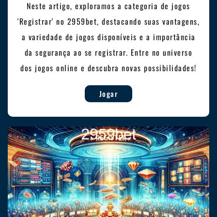
Neste artigo, exploramos a categoria de jogos
'Registrar' no 2959bet, destacando suas vantagens,
a variedade de jogos disponíveis e a importância
da segurança ao se registrar. Entre no universo
dos jogos online e descubra novas possibilidades!
Jogar