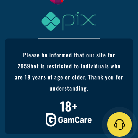
Please be informed that our site for
2959bet is restricted to individuals who
are 18 years of age or older. Thank you for
understanding.
18+