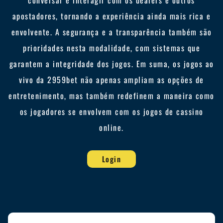
conversar e interagir com os dealers e outros
apostadores, tornando a experiência ainda mais rica e
envolvente. A segurança e a transparência também são
prioridades nesta modalidade, com sistemas que
garantem a integridade dos jogos. Em suma, os jogos ao
vivo da 2959bet não apenas ampliam as opções de
entretenimento, mas também redefinem a maneira como
os jogadores se envolvem com os jogos de cassino
online.
Login