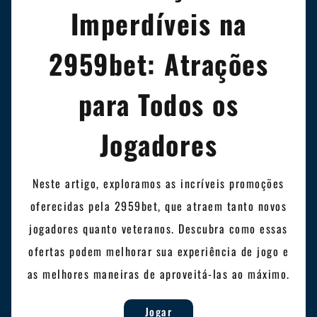
Imperdíveis na
2959bet: Atrações
para Todos os
Jogadores
Neste artigo, exploramos as incríveis promoções
oferecidas pela 2959bet, que atraem tanto novos
jogadores quanto veteranos. Descubra como essas
ofertas podem melhorar sua experiência de jogo e
as melhores maneiras de aproveitá-las ao máximo.
Jogar