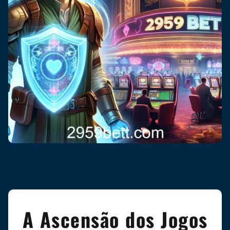
A Ascensão dos Jogos