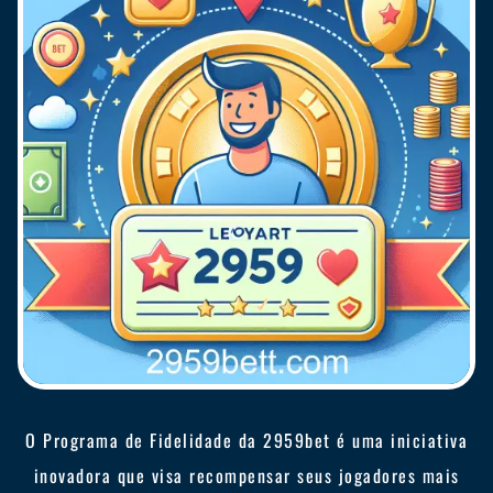
O Programa de Fidelidade da 2959bet é uma iniciativa
inovadora que visa recompensar seus jogadores mais