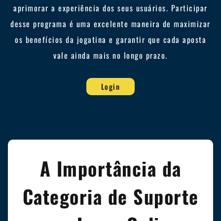
aprimorar a experiência dos seus usuários. Participar
desse programa é uma excelente maneira de maximizar
os benefícios da jogatina e garantir que cada aposta
vale ainda mais no longo prazo.
Login
A Importância da
Categoria de Suporte