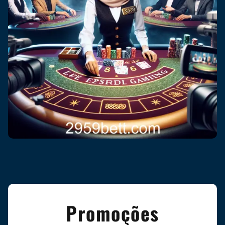
Promoções